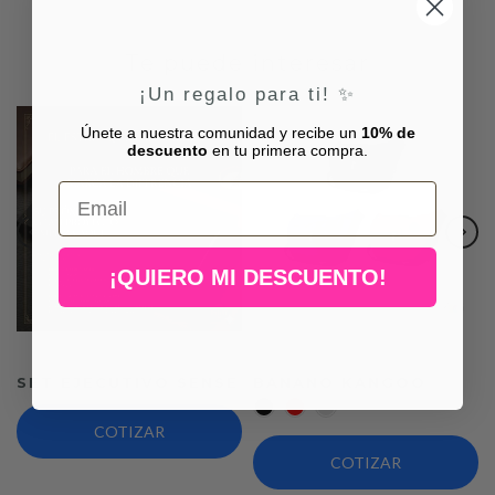
Te puede interesar
¡Un regalo para ti! ✨
Únete a nuestra comunidad y recibe un
10% de
descuento
en tu primera compra.
Email
¡QUIERO MI DESCUENTO!
SET EJECUTIVO SENSE
BANANO KANGOO
COTIZAR
COTIZAR