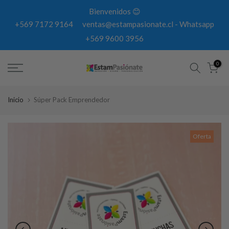
Cambiar
Bienvenidos 😊
de
+569 7172 9164
ventas@estampasionate.cl
-
Whatsapp
contexto
+569 9600 3956
0
Inicio
Súper Pack Emprendedor
Oferta