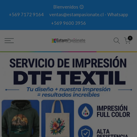
Cambiar
Bienvenidos 😊
de
+569 7172 9164
ventas@estampasionate.cl
-
Whatsapp
contexto
+569 9600 3956
0