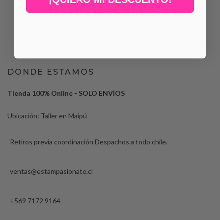
DONDE ESTAMOS
Tienda 100% Online - SOLO ENVÍOS
Ubicación: Taller en Maipú
Retiros previa coordinación Despachos a todo chile.
ventas@estampasionate.cl
+569 7172 9164