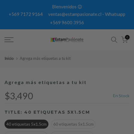
Cambiar
Bienvenidos 😊
de
+569 7172 9164
ventas@estampasionate.cl
-
Whatsapp
contexto
+569 9600 3956
0
Inicio
Agrega más etiquetas a tu kit
Agrega más etiquetas a tu kit
$3,490
En Stock
TITLE:
40 ETIQUETAS 5X1.5CM
40 etiquetas 5x1.5cm
60 etiquetas 5x1.5cm