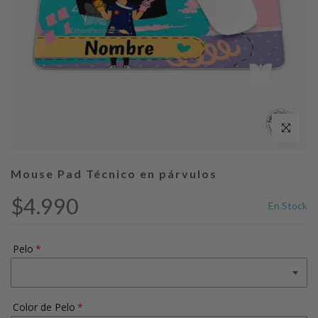
Clic para ag
Mouse Pad Técnico en párvulos
$4.990
En Stock
Pelo
Color de Pelo