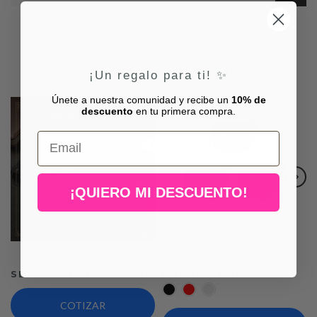
Te puede interesar
¡Un regalo para ti! ✨
Únete a nuestra comunidad y recibe un
10% de
descuento
en tu primera compra.
Email
¡QUIERO MI DESCUENTO!
SET EJECUTIVO SENSE
BANANO KANGOO
COTIZAR