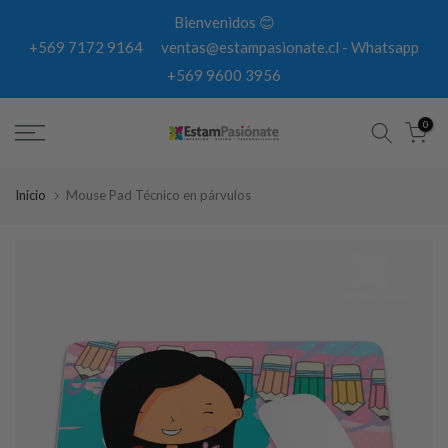
Cambiar
Bienvenidos 😊
de
+569 7172 9164
ventas@estampasionate.cl
-
Whatsapp
contexto
+569 9600 3956
0
Inicio
Mouse Pad Técnico en párvulos